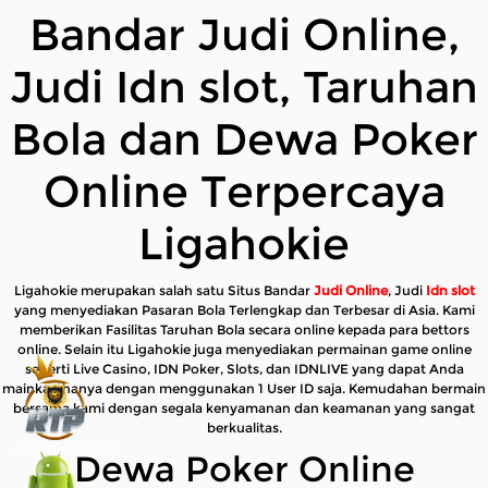
Bandar Judi Online,
Judi Idn slot, Taruhan
Bola dan Dewa Poker
Online Terpercaya
Ligahokie
Ligahokie merupakan salah satu Situs Bandar
Judi Online
, Judi
Idn slot
yang menyediakan Pasaran Bola Terlengkap dan Terbesar di Asia. Kami
memberikan Fasilitas Taruhan Bola secara online kepada para bettors
online. Selain itu Ligahokie juga menyediakan permainan game online
seperti Live Casino, IDN Poker, Slots, dan IDNLIVE yang dapat Anda
mainkan hanya dengan menggunakan 1 User ID saja. Kemudahan bermain
bersama kami dengan segala kenyamanan dan keamanan yang sangat
berkualitas.
Anti Inet Positif
Anti Inet Positif
Dewa Poker Online